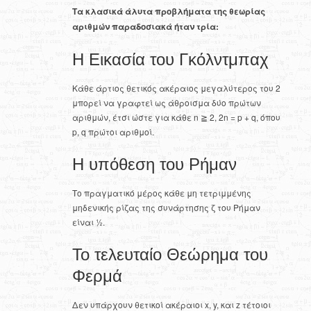
Τα κλασικά άλυτα προβλήματα της θεωρίας
αριθμών παραδοσιακά ήταν τρία:
Η Εικασία του Γκόλντμπαχ
Κάθε άρτιος θετικός ακέραιος μεγαλύτερος του 2
μπορεί να γραφτεί ως άθροισμα δύο πρώτων
αριθμών, έτσι ώστε για κάθε n ≧ 2, 2n = p + q, όπου
p, q πρώτοι αριθμοί.
Η υπόθεση του Ρήμαν
Το πραγματικό μέρος κάθε μη τετριμμένης
μηδενικής ρίζας της συνάρτησης ζ του Ρήμαν
είναι ½.
Το τελευταίο Θεώρημα του
Φερμά
Δεν υπάρχουν θετικοί ακέραιοι x, y, και z τέτοιοι