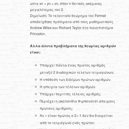
ώστε xn + yn = zn, όπου n θετικός ακέραιος
μεγαλύτερος του 2.
Σημείωση: Το τελευταίο θεώρημα του Fermat
αποδείχθηκε πρόσφατα από τους μαθηματικούς
Andrew Wiles και Richard Taylor στο πανεπιστήμιο
Princeton.
Άλλα άλυτα προβλήματα της θεωρίας αριθμών
είναι:
Υπάρχει πάντα ένας πρώτος αριθμός
μεταξύ 2 διαδοχικών τελείων τετραγώνων;
H υπόθεση των διδύμων πρώτων αριθμών.
Η απειρία των τέλειων αριθμών.
Υπάρχει περιττός τέλειος αριθμός;
Περιέχει η ακολουθία Φιμπονάτσι άπειρους
πρώτους αριθμούς;
Αν × είναι πρώτος ο 2×-1 δεν θα διαιρείται
από το τετράγωνο ενός πρώτου.