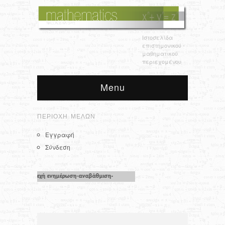
Ιστοσελίδα
επιστημονικού -
μαθηματικού
περιεχομένου
Menu
ΠΕΡΙΟΧΉ ΜΕΛΏΝ
Εγγραφή
Σύνδεση
κεται υπό συνεχή ενημέρωση-αναβάθμιση·