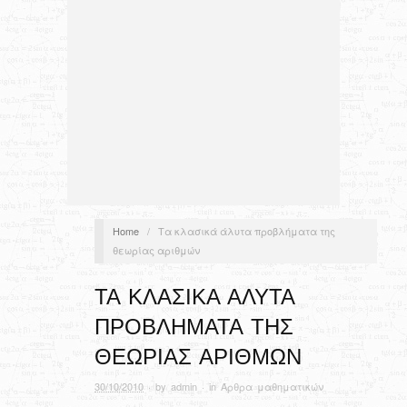
Home
/
Τα κλασικά άλυτα προβλήματα της
θεωρίας αριθμών
ΤΑ ΚΛΑΣΙΚΆ ΆΛΥΤΑ
ΠΡΟΒΛΉΜΑΤΑ ΤΗΣ
ΘΕΩΡΊΑΣ ΑΡΙΘΜΏΝ
30/10/2010
· by
admin
· in
Άρθρα μαθηματικών